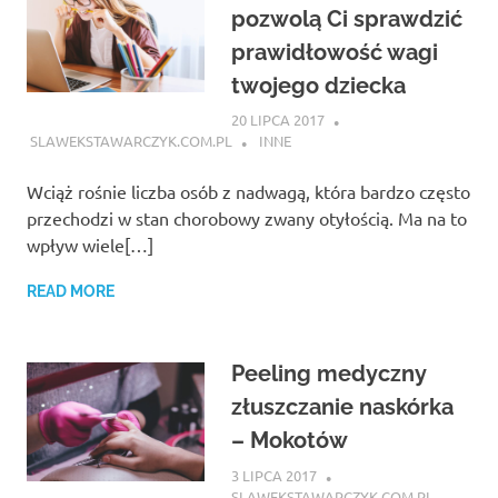
pozwolą Ci sprawdzić
prawidłowość wagi
twojego dziecka
20 LIPCA 2017
SLAWEKSTAWARCZYK.COM.PL
INNE
Wciąż rośnie liczba osób z nadwagą, która bardzo często
przechodzi w stan chorobowy zwany otyłością. Ma na to
wpływ wiele[…]
READ MORE
Peeling medyczny
złuszczanie naskórka
– Mokotów
3 LIPCA 2017
SLAWEKSTAWARCZYK.COM.PL