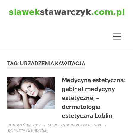
Skip
to
content
slawekstawarczyk.com.pl
MENU
TAG:
URZĄDZENIA KAWITACJA
Medycyna estetyczna:
gabinet medycyny
estetycznej –
dermatologia
estetyczna Lublin
26 WRZEŚNIA 2017
SLAWEKSTAWARCZYK.COM.PL
KOSMETYKA I URODA