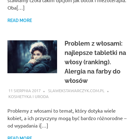
stawiamy czoła takim opcjom jak botox i mezoterapia.
Oba[…]
READ MORE
Problem z włosami:
najlepsze tabletki na
włosy (ranking).
Alergia na farby do
włosów
11 SIERPNIA 2017
SLAWEKSTAWARCZYK.COM.PL
KOSMETYKA I URODA
Problemy z włosami to temat, który dotyka wiele
kobiet, a ich przyczyny mogą być bardzo różnorodne –
od wypadania i[…]
READ MORE