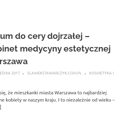
um do cery dojrzałej –
inet medycyny estetycznej
rszawa
EŚNIA 2017
SLAWEKSTAWARCZYK.COM.PL
KOSMETYKA I
ię, że mieszkanki miasta Warszawa to najbardziej
e kobiety w naszym kraju. I to niezależnie od wieku –
]