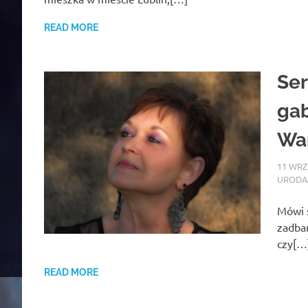
READ MORE
Ser
gab
Wa
11 WRZ
URODA
Mówi s
zadban
czy[…
READ MORE