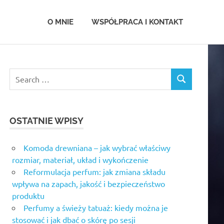
.com.pl
O MNIE
WSPÓŁPRACA I KONTAKT
OSTATNIE WPISY
Komoda drewniana – jak wybrać właściwy
rozmiar, materiał, układ i wykończenie
Reformulacja perfum: jak zmiana składu
wpływa na zapach, jakość i bezpieczeństwo
produktu
Perfumy a świeży tatuaż: kiedy można je
stosować i jak dbać o skórę po sesji