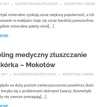
CA 2017
SLAWEKSTAWARCZYK.COM.PL
KOSMETYKA I URODA
yki mineralne zyskują coraz większą popularność, a ich
owanie w makijażu staje się coraz bardziej powszechne.
ólnie mineralne palety cieni[…]
MORE
ling medyczny złuszczanie
skórka – Mokotów
 2017
SLAWEKSTAWARCZYK.COM.PL
KOSMETYKA I URODA
ględu na duży poziom zanieczyszczenia powietrza dużo
 boryka się z problemami skórnymi twarzy. Kosmetyki
ety nie zawsze pomagają[…]
MORE