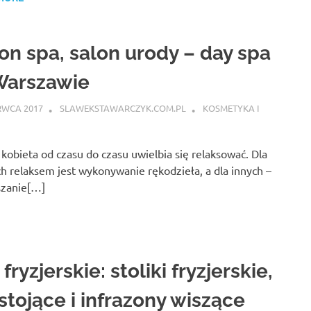
on spa, salon urody – day spa
Warszawie
RWCA 2017
SLAWEKSTAWARCZYK.COM.PL
KOSMETYKA I
kobieta od czasu do czasu uwielbia się relaksować. Dla
h relaksem jest wykonywanie rękodzieła, a dla innych –
szanie[…]
fryzjerskie: stoliki fryzjerskie,
stojące i infrazony wiszące