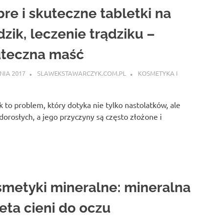
re i skuteczne tabletki na
dzik, leczenie trądziku –
uteczna maść
PNIA 2017
SLAWEKSTAWARCZYK.COM.PL
KOSMETYKA I
k to problem, który dotyka nie tylko nastolatków, ale
dorosłych, a jego przyczyny są często złożone i
metyki mineralne: mineralna
eta cieni do oczu