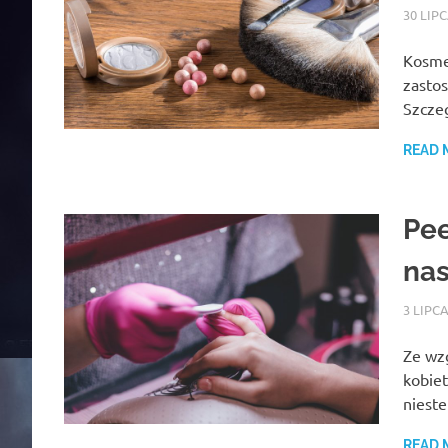
30 LIP
Kosmet
zastos
Szczeg
READ 
Pee
na
3 LIPCA
Ze wz
kobiet
niest
READ 