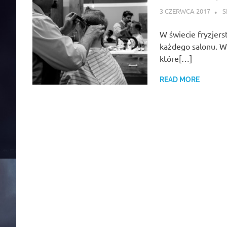
3 CZERWCA 2017
S
W świecie fryzjer
każdego salonu. Wśr
które[…]
READ MORE