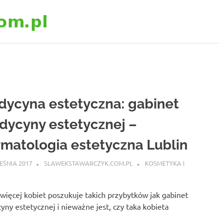
slawekstawarczyk
ycyna estetyczna: gabinet
ycyny estetycznej –
matologia estetyczna Lublin
EŚNIA 2017
SLAWEKSTAWARCZYK.COM.PL
KOSMETYKA I
więcej kobiet poszukuje takich przybytków jak gabinet
ny estetycznej i nieważne jest, czy taka kobieta