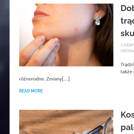
Dob
trą
sk
3 SIER
URODA
Trądzi
także 
różnorodne. Zmiany[…]
READ MORE
Kos
pal