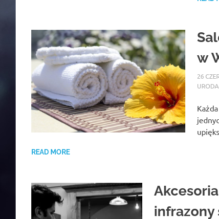
Sal
w 
26 CZE
URODA
Każda 
jednyc
upięk
READ MORE
Akcesoria 
infrazony 