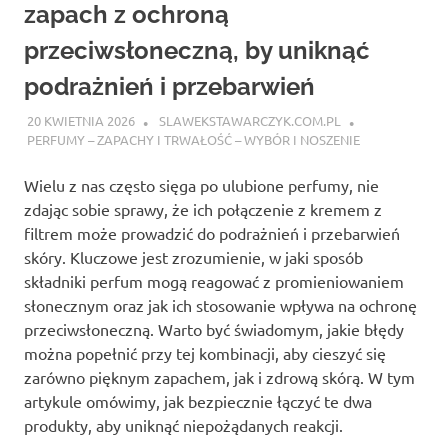
zapach z ochroną
przeciwsłoneczną, by uniknąć
podrażnień i przebarwień
20 KWIETNIA 2026
SLAWEKSTAWARCZYK.COM.PL
PERFUMY – ZAPACHY I TRWAŁOŚĆ – WYBÓR I NOSZENIE
Wielu z nas często sięga po ulubione perfumy, nie
zdając sobie sprawy, że ich połączenie z kremem z
filtrem może prowadzić do podrażnień i przebarwień
skóry. Kluczowe jest zrozumienie, w jaki sposób
składniki perfum mogą reagować z promieniowaniem
słonecznym oraz jak ich stosowanie wpływa na ochronę
przeciwsłoneczną. Warto być świadomym, jakie błędy
można popełnić przy tej kombinacji, aby cieszyć się
zarówno pięknym zapachem, jak i zdrową skórą. W tym
artykule omówimy, jak bezpiecznie łączyć te dwa
produkty, aby uniknąć niepożądanych reakcji.