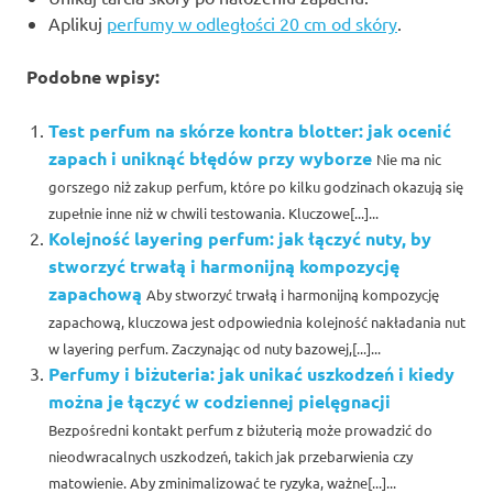
Aplikuj
perfumy w odległości 20 cm od skóry
.
Podobne wpisy:
Test perfum na skórze kontra blotter: jak ocenić
zapach i uniknąć błędów przy wyborze
Nie ma nic
gorszego niż zakup perfum, które po kilku godzinach okazują się
zupełnie inne niż w chwili testowania. Kluczowe[...]...
Kolejność layering perfum: jak łączyć nuty, by
stworzyć trwałą i harmonijną kompozycję
zapachową
Aby stworzyć trwałą i harmonijną kompozycję
zapachową, kluczowa jest odpowiednia kolejność nakładania nut
w layering perfum. Zaczynając od nuty bazowej,[...]...
Perfumy i biżuteria: jak unikać uszkodzeń i kiedy
można je łączyć w codziennej pielęgnacji
Bezpośredni kontakt perfum z biżuterią może prowadzić do
nieodwracalnych uszkodzeń, takich jak przebarwienia czy
matowienie. Aby zminimalizować te ryzyka, ważne[...]...