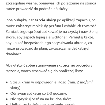
szczególnie ważne, ponieważ ich połączenie na słońcu
może prowadzić do podrażnień skóry.
Inną pułapką jest
tarcie skóry
po aplikacji zapachu, co
może zniszczyć molekuły perfum i osłabić ich trwałość.
Zamiast tego spróbuj aplikować je na czystą i nawilżoną
skórę, aby zapach lepiej się wchłonął. Pamiętaj także,
aby unikać bezpośredniego spryskiwania ubrania, co
może prowadzić do plam, zwłaszcza na delikatnych
tkaninach.
Aby ułatwić sobie stanowienie skutecznej procedury
łączenia, warto stosować się do poniższej listy:
2
Stosuj krem w odpowiedniej ilości (min. 2 mg/cm
skóry).
Odnawiaj aplikację co 2-3 godziny.
Nie spryskuj perfum na brudną skórę.
Unikaj tarcia skóry po nałożeniu zapachu.