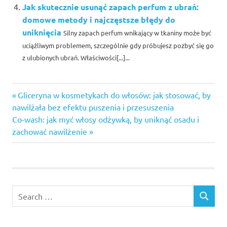
Jak skutecznie usunąć zapach perfum z ubrań:
domowe metody i najczęstsze błędy do
uniknięcia
Silny zapach perfum wnikający w tkaniny może być
uciążliwym problemem, szczególnie gdy próbujesz pozbyć się go
z ulubionych ubrań. Właściwości[...]...
Previous
Nawigacja
Gliceryna w kosmetykach do włosów: jak stosować, by
Post:
nawilżała bez efektu puszenia i przesuszenia
wpisu
Next
Co-wash: jak myć włosy odżywką, by uniknąć osadu i
Post:
zachować nawilżenie