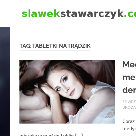
Skip
to
content
TAG:
TABLETKI NA TRĄDZIK
Med
med
der
26 WRZ
URODA
Coraz 
medycy
mieszka w mieście Lublin,[…]