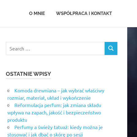
.com.pl
O MNIE
WSPÓŁPRACA I KONTAKT
OSTATNIE WPISY
Komoda drewniana – jak wybrać właściwy
rozmiar, materiał, układ i wykończenie
Reformulacja perfum: jak zmiana składu
wpływa na zapach, jakość i bezpieczeństwo
produktu
Perfumy a świeży tatuaż: kiedy można je
stosować i jak dbać o skórę po sesji