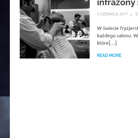
infrazony 
3 CZERWCA 2017
S
W świecie fryzjer
każdego salonu. Wśr
które[…]
READ MORE