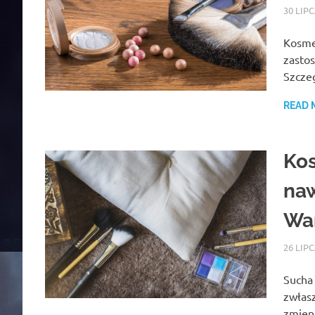
30 LIP
Kosmet
zastos
Szczeg
READ 
Ko
naw
Wa
26 LIP
Sucha 
zwłas
zmien