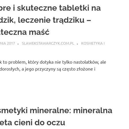
re i skuteczne tabletki na
dzik, leczenie trądziku –
uteczna maść
PNIA 2017
SLAWEKSTAWARCZYK.COM.PL
KOSMETYKA I
k to problem, który dotyka nie tylko nastolatków, ale
dorosłych, a jego przyczyny są często złożone i
metyki mineralne: mineralna
eta cieni do oczu