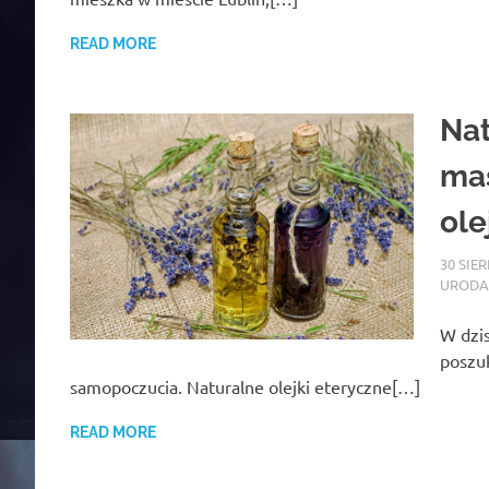
READ MORE
Nat
mas
ole
30 SIE
URODA
W dzis
poszuk
samopoczucia. Naturalne olejki eteryczne[…]
READ MORE