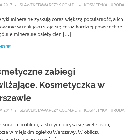
CA 2017
SLAWEKSTAWARCZYK.COM.PL
KOSMETYKA I URODA
yki mineralne zyskują coraz większą popularność, a ich
owanie w makijażu staje się coraz bardziej powszechne.
ólnie mineralne palety cieni[…]
MORE
smetyczne zabiegi
ilżające. Kosmetyczka w
rszawie
CA 2017
SLAWEKSTAWARCZYK.COM.PL
KOSMETYKA I URODA
skóra to problem, z którym boryka się wiele osób,
zcza w miejskim zgiełku Warszawy. W obliczu
iających się warunków[…]