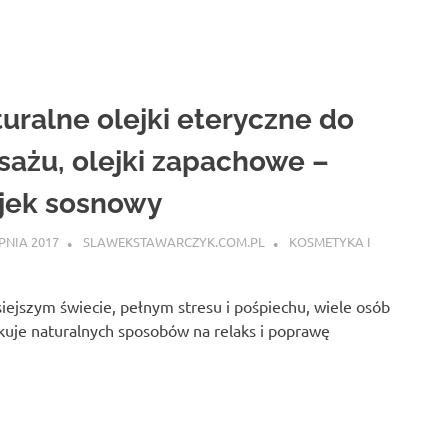
uralne olejki eteryczne do
ażu, olejki zapachowe –
jek sosnowy
RPNIA 2017
SLAWEKSTAWARCZYK.COM.PL
KOSMETYKA I
iejszym świecie, pełnym stresu i pośpiechu, wiele osób
uje naturalnych sposobów na relaks i poprawę