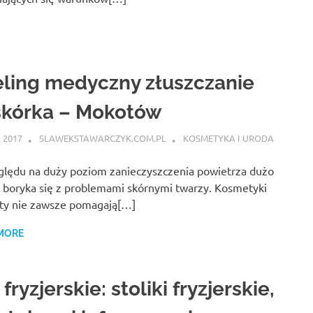
ling medyczny złuszczanie
skórka – Mokotów
 2017
SLAWEKSTAWARCZYK.COM.PL
KOSMETYKA I URODA
ględu na duży poziom zanieczyszczenia powietrza dużo
 boryka się z problemami skórnymi twarzy. Kosmetyki
ety nie zawsze pomagają[…]
MORE
fryzjerskie: stoliki fryzjerskie,