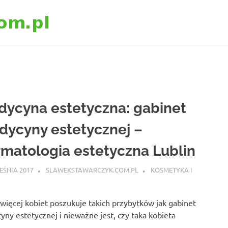
slawekstawarczyk
ycyna estetyczna: gabinet
ycyny estetycznej –
matologia estetyczna Lublin
EŚNIA 2017
SLAWEKSTAWARCZYK.COM.PL
KOSMETYKA I
więcej kobiet poszukuje takich przybytków jak gabinet
ny estetycznej i nieważne jest, czy taka kobieta