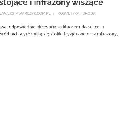
stojące i infrazony wiszące
LAWEKSTAWARCZYK.COM.PL
KOSMETYKA I URODA
stwa, odpowiednie akcesoria są kluczem do sukcesu
ód nich wyróżniają się stoliki fryzjerskie oraz infrazony,