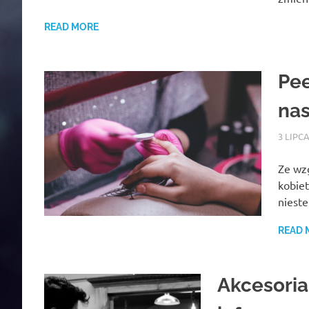
READ MORE
Pee
na
3 LIPCA
Ze wz
kobiet
niest
READ 
Akcesoria 