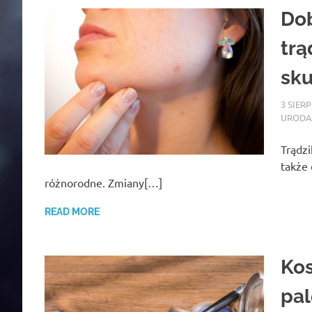
Dob
trą
sk
3 SIER
URODA
Trądzi
także 
różnorodne. Zmiany[…]
READ MORE
Kos
pal