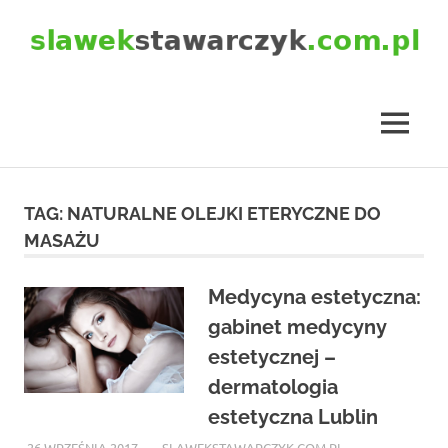
Skip
to
content
slawekstawarczyk.com.pl
MENU
TAG:
NATURALNE OLEJKI ETERYCZNE DO
MASAŻU
Medycyna estetyczna:
gabinet medycyny
estetycznej –
dermatologia
estetyczna Lublin
26 WRZEŚNIA 2017
SLAWEKSTAWARCZYK.COM.PL