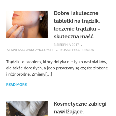
Dobre i skuteczne
tabletki na trądzik,
leczenie trądziku –
skuteczna maść
3 SIERPNIA 2017
SLAWEKSTAWARCZYK.COM.PL
KOSMETYKA I URODA
Trądzik to problem, który dotyka nie tylko nastolatków,
ale także dorosłych, a jego przyczyny są często złożone
i różnorodne. Zmiany[…]
READ MORE
Kosmetyczne zabiegi
nawilżające.