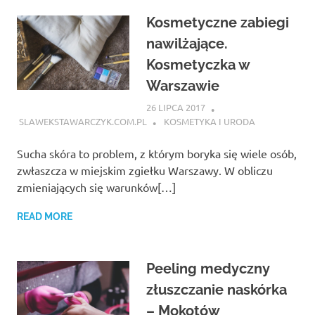
Kosmetyczne zabiegi
nawilżające.
Kosmetyczka w
Warszawie
26 LIPCA 2017
SLAWEKSTAWARCZYK.COM.PL
KOSMETYKA I URODA
Sucha skóra to problem, z którym boryka się wiele osób,
zwłaszcza w miejskim zgiełku Warszawy. W obliczu
zmieniających się warunków[…]
READ MORE
Peeling medyczny
złuszczanie naskórka
– Mokotów