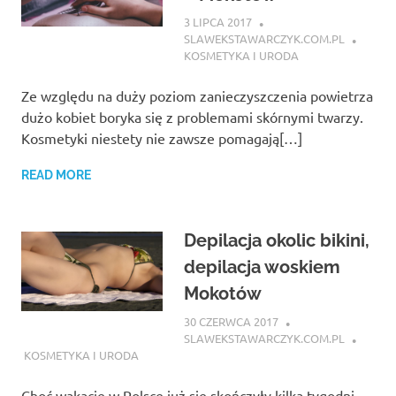
3 LIPCA 2017
SLAWEKSTAWARCZYK.COM.PL
KOSMETYKA I URODA
Ze względu na duży poziom zanieczyszczenia powietrza
dużo kobiet boryka się z problemami skórnymi twarzy.
Kosmetyki niestety nie zawsze pomagają[…]
READ MORE
Depilacja okolic bikini,
depilacja woskiem
Mokotów
30 CZERWCA 2017
SLAWEKSTAWARCZYK.COM.PL
KOSMETYKA I URODA
Choć wakacje w Polsce już się skończyły kilka tygodni