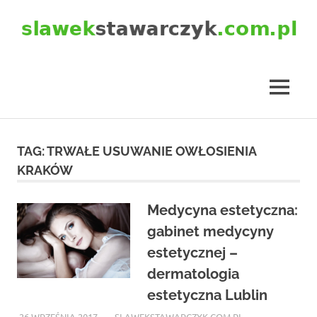
Skip
to
content
slawekstawarczyk.com.pl
MENU
TAG:
TRWAŁE USUWANIE OWŁOSIENIA
KRAKÓW
Medycyna estetyczna:
gabinet medycyny
estetycznej –
dermatologia
estetyczna Lublin
26 WRZEŚNIA 2017
SLAWEKSTAWARCZYK.COM.PL