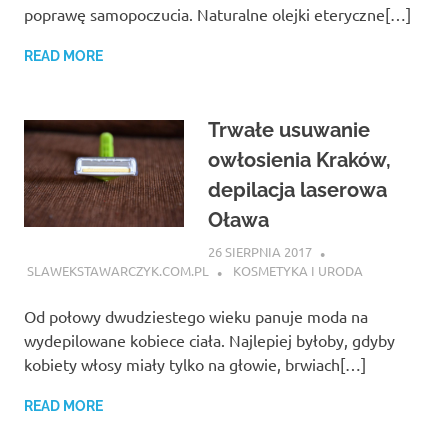
poprawę samopoczucia. Naturalne olejki eteryczne[…]
READ MORE
Trwałe usuwanie
owłosienia Kraków,
depilacja laserowa
Oława
26 SIERPNIA 2017
SLAWEKSTAWARCZYK.COM.PL
KOSMETYKA I URODA
Od połowy dwudziestego wieku panuje moda na
wydepilowane kobiece ciała. Najlepiej byłoby, gdyby
kobiety włosy miały tylko na głowie, brwiach[…]
READ MORE