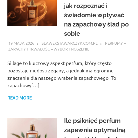
jak rozpoznać i
świadomie wpływać
na zapachowy ślad po
sobie
19 MAJA 2026
SLAWEKSTAWARCZYK.COM.PL
PERFUMY –
ZAPACHY I TRWAŁOŚĆ – WYBÓR I NOSZENIE
Sillage to kluczowy aspekt perfum, który często
pozostaje niedostrzegany, a jednak ma ogromne
znaczenie dla naszego wrażenia zapachowego. To
zapachowy[…]
READ MORE
Ile psiknięć perfum
zapewnia optymalną