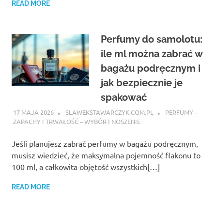
READ MORE
Perfumy do samolotu:
ile ml można zabrać w
bagażu podręcznym i
jak bezpiecznie je
spakować
17 MAJA 2026
SLAWEKSTAWARCZYK.COM.PL
PERFUMY –
ZAPACHY I TRWAŁOŚĆ – WYBÓR I NOSZENIE
Jeśli planujesz zabrać perfumy w bagażu podręcznym,
musisz wiedzieć, że maksymalna pojemność flakonu to
100 ml, a całkowita objętość wszystkich[…]
READ MORE