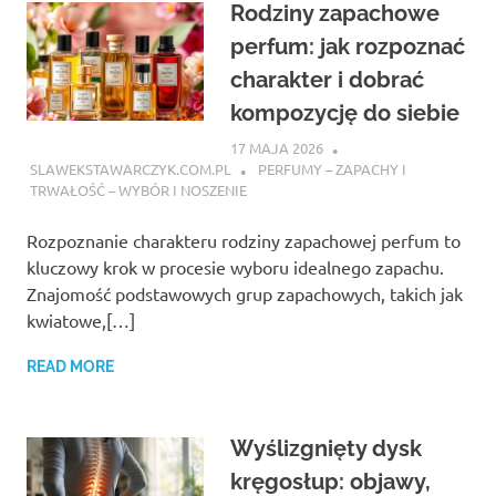
Rodziny zapachowe
perfum: jak rozpoznać
charakter i dobrać
kompozycję do siebie
17 MAJA 2026
SLAWEKSTAWARCZYK.COM.PL
PERFUMY – ZAPACHY I
TRWAŁOŚĆ – WYBÓR I NOSZENIE
Rozpoznanie charakteru rodziny zapachowej perfum to
kluczowy krok w procesie wyboru idealnego zapachu.
Znajomość podstawowych grup zapachowych, takich jak
kwiatowe,[…]
READ MORE
Wyślizgnięty dysk
kręgosłup: objawy,