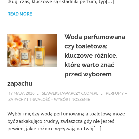
długi czas, kluczowe są składniki perfum, typ[…]
READ MORE
Woda perfumowana
czy toaletowa:
kluczowe różnice,
które warto znać
przed wyborem
zapachu
17 MAJA 2026
SLAWEKSTAWARCZYK.COM.PL
PERFUMY –
ZAPACHY I TRWAŁOŚĆ – WYBÓR I NOSZENIE
Wybór między wodą perfumowaną a toaletową może
być zaskakująco trudny, zwłaszcza gdy nie jesteś
pewien, jakie różnice wpływają na Twój[…]