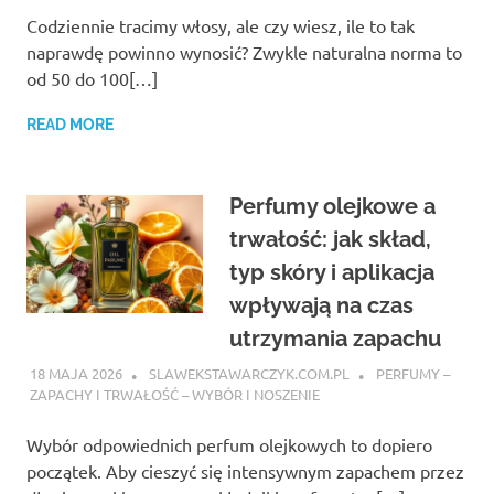
Codziennie tracimy włosy, ale czy wiesz, ile to tak
naprawdę powinno wynosić? Zwykle naturalna norma to
od 50 do 100[…]
READ MORE
Perfumy olejkowe a
trwałość: jak skład,
typ skóry i aplikacja
wpływają na czas
utrzymania zapachu
18 MAJA 2026
SLAWEKSTAWARCZYK.COM.PL
PERFUMY –
ZAPACHY I TRWAŁOŚĆ – WYBÓR I NOSZENIE
Wybór odpowiednich perfum olejkowych to dopiero
początek. Aby cieszyć się intensywnym zapachem przez