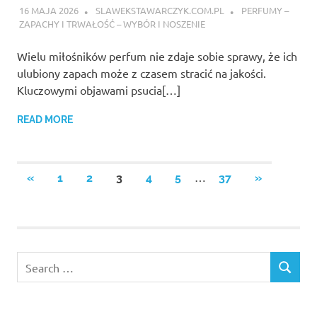
16 MAJA 2026
SLAWEKSTAWARCZYK.COM.PL
PERFUMY –
ZAPACHY I TRWAŁOŚĆ – WYBÓR I NOSZENIE
Wielu miłośników perfum nie zdaje sobie sprawy, że ich
ulubiony zapach może z czasem stracić na jakości.
Kluczowymi objawami psucia[…]
READ MORE
Stronicowanie
…
PREVIOUS
NEXT
«
1
2
3
4
5
37
»
POSTS
POSTS
wpisów