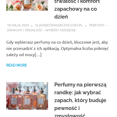
trwałość i komfort
zapachowy na co
dzień
18 MAJA 2026
SLAWEKSTAWARCZYK.COM.PL
PERFUMY –
ZAPACHY I TRWAŁOŚĆ – WYBÓR I NOSZENIE
Gdy wybierasz perfumy na co dzień, kluczowe jest, aby
nie przesadzić z ich aplikacją. Optymalna liczba psiknięć
zależy od mocy[…]
READ MORE
Perfumy na pierwszą
randkę: jak wybrać
zapach, który buduje
pewność i
zmysłowość