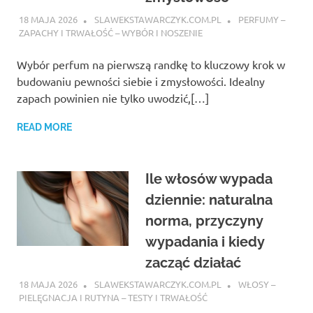
18 MAJA 2026
SLAWEKSTAWARCZYK.COM.PL
PERFUMY –
ZAPACHY I TRWAŁOŚĆ – WYBÓR I NOSZENIE
Wybór perfum na pierwszą randkę to kluczowy krok w
budowaniu pewności siebie i zmysłowości. Idealny
zapach powinien nie tylko uwodzić,[…]
READ MORE
Ile włosów wypada
dziennie: naturalna
norma, przyczyny
wypadania i kiedy
zacząć działać
18 MAJA 2026
SLAWEKSTAWARCZYK.COM.PL
WŁOSY –
PIELĘGNACJA I RUTYNA – TESTY I TRWAŁOŚĆ