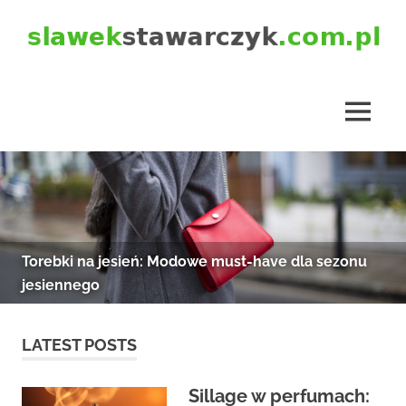
Skip
to
content
slawekstawarczyk.com.pl
MENU
Torebki na jesień: Modowe must-have dla sezonu
jesiennego
LATEST POSTS
Sillage w perfumach: