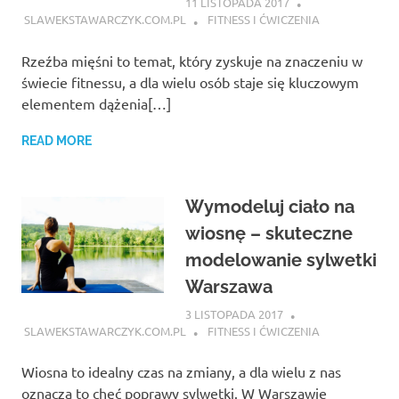
11 LISTOPADA 2017
SLAWEKSTAWARCZYK.COM.PL
FITNESS I ĆWICZENIA
Rzeźba mięśni to temat, który zyskuje na znaczeniu w
świecie fitnessu, a dla wielu osób staje się kluczowym
elementem dążenia[…]
READ MORE
Wymodeluj ciało na
wiosnę – skuteczne
modelowanie sylwetki
Warszawa
3 LISTOPADA 2017
SLAWEKSTAWARCZYK.COM.PL
FITNESS I ĆWICZENIA
Wiosna to idealny czas na zmiany, a dla wielu z nas
oznacza to chęć poprawy sylwetki. W Warszawie