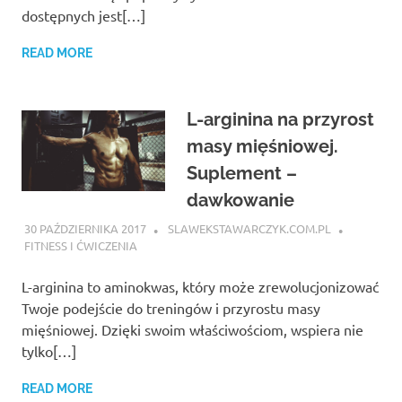
dostępnych jest[…]
READ MORE
L-arginina na przyrost
masy mięśniowej.
Suplement –
dawkowanie
30 PAŹDZIERNIKA 2017
SLAWEKSTAWARCZYK.COM.PL
FITNESS I ĆWICZENIA
L-arginina to aminokwas, który może zrewolucjonizować
Twoje podejście do treningów i przyrostu masy
mięśniowej. Dzięki swoim właściwościom, wspiera nie
tylko[…]
READ MORE