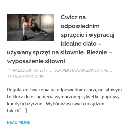
Ćwicz na
odpowiednim
sprzęcie i wypracuj
idealne ciało –
używany sprzęt na siłownię. Bieżnie –
wyposażenie siłowni
11 PAŹDZIERNIKA 2017
SLAWEKSTAWARCZYK.COM.PL
FITNESS I ĆWICZENIA
Regularne ćwiczenia na odpowiednim sprzęcie siłowym
to klucz do osiągnięcia wymarzonej sylwetki i poprawy
kondycji fizycznej. Wybór właściwych urządzeń,
takich[…]
READ MORE