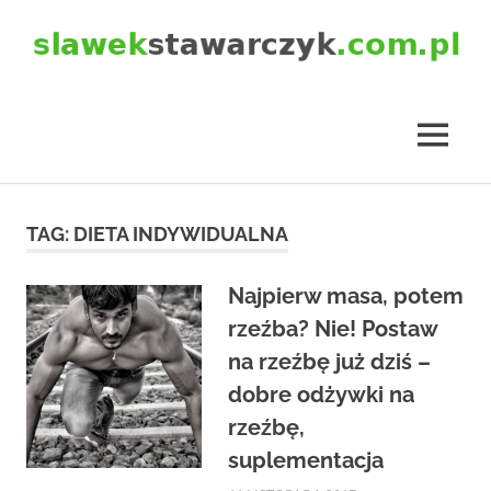
Skip
to
content
slawekstawarczyk.com.pl
MENU
TAG:
DIETA INDYWIDUALNA
Najpierw masa, potem
rzeźba? Nie! Postaw
na rzeźbę już dziś –
dobre odżywki na
rzeźbę,
suplementacja