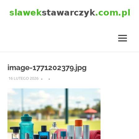
Skip
to
content
slawekstawarczyk.com.pl
MENU
image-1771202379.jpg
16 LUTEGO 2026