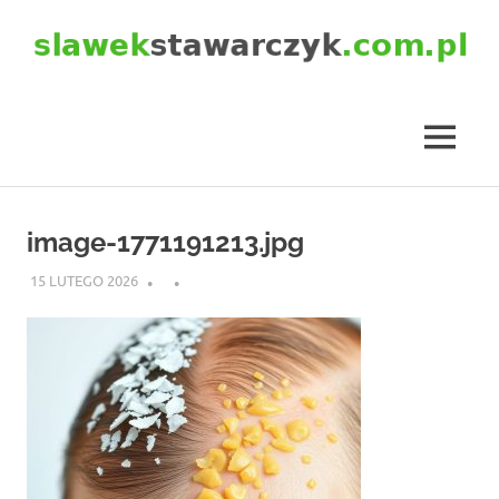
Skip
to
content
slawekstawarczyk.com.pl
MENU
image-1771191213.jpg
15 LUTEGO 2026