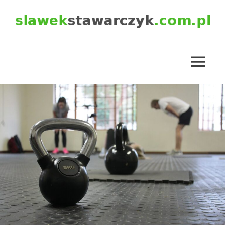
Skip
to
content
slawekstawarczyk.com.pl
MENU