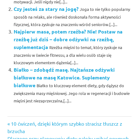
motywacji. Jeśli nigdy nie[...]...
Czy jesteś za stary na jogę?
Joga to nie tylko popularny
sposób na relaks, ale również doskonała forma aktywności
fizycznej, która zyskuje na znaczeniu wśród seniorów.[...]...
Najpierw masa, potem rzeźba? Nie! Postaw na
rzeźbę już dziś – dobre odżywki na rzeźbę,
suplementacja
Rzeźba mięśni to temat, który zyskuje na
znaczeniu w świecie fitnessu, a dla wielu osób staje się
kluczowym elementem dążenia[...]...
Białko – zdobądź masę. Najtańsze odżywki
białkowe na masę Katowice. Suplementy
białkowe
Białko to kluczowy element diety, gdy dążysz do
zwiększenia masy mięśniowej. Jego rola w regeneracji i budowie
mięśni jest niezaprzeczalna,[...]...
trening
Previous
Nawigacja
10 ćwiczeń, dzięki którym szybko stracisz tłuszcz z
Post:
brzucha
wpisu
Next
Dlaczego przy planowaniu diety należy unikać pewnych