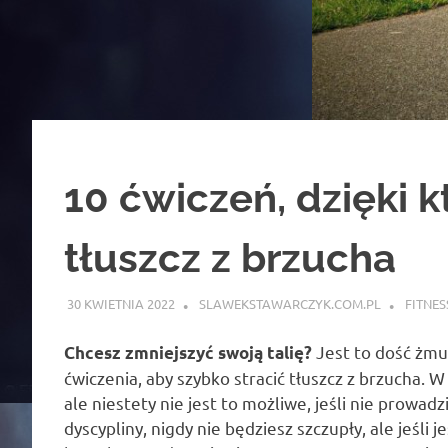
10 ćwiczeń, dzięki k
tłuszcz z brzucha
30 KWIETNIA 2022
SLAWEKSTAWARCZYK.COM.PL
FITNES
Jest to dość żmu
Chcesz zmniejszyć swoją talię?
ćwiczenia, aby szybko stracić tłuszcz z brzucha. W
ale niestety nie jest to możliwe, jeśli nie prowad
dyscypliny, nigdy nie będziesz szczupły, ale jeśli 