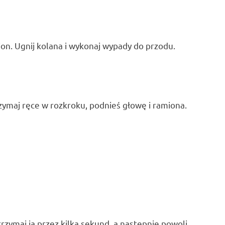
on. Ugnij kolana i wykonaj wypady do przodu.
rzymaj ręce w rozkroku, podnieś głowę i ramiona.
rzymaj ją przez kilka sekund, a następnie powoli