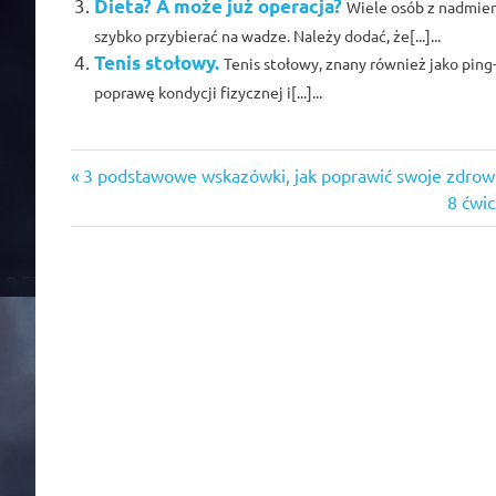
Dieta? A może już operacja?
Wiele osób z nadmier
szybko przybierać na wadze. Należy dodać, że[...]...
Tenis stołowy.
Tenis stołowy, znany również jako ping-
poprawę kondycji fizycznej i[...]...
blog
Previous
Nawigacja
3 podstawowe wskazówki, jak poprawić swoje zdrow
Post:
Next
8 ćwi
wpisu
Post: