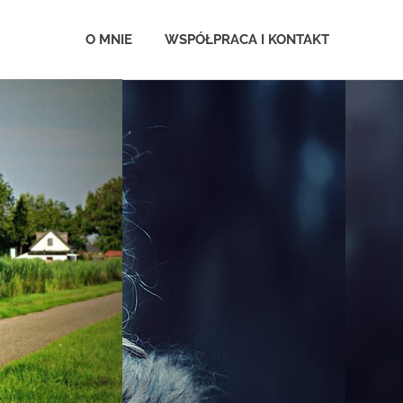
.com.pl
O MNIE
WSPÓŁPRACA I KONTAKT