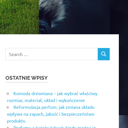
OSTATNIE WPISY
Komoda drewniana – jak wybrać właściwy
rozmiar, materiał, układ i wykończenie
Reformulacja perfum: jak zmiana składu
wpływa na zapach, jakość i bezpieczeństwo
produktu
Perfumy a świeży tatuaż: kiedy można je