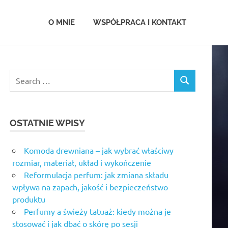
.com.pl
O MNIE
WSPÓŁPRACA I KONTAKT
OSTATNIE WPISY
Komoda drewniana – jak wybrać właściwy
rozmiar, materiał, układ i wykończenie
Reformulacja perfum: jak zmiana składu
wpływa na zapach, jakość i bezpieczeństwo
produktu
Perfumy a świeży tatuaż: kiedy można je
stosować i jak dbać o skórę po sesji