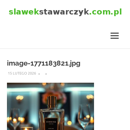
Skip
to
content
slawekstawarczyk.com.pl
MENU
image-1771183821.jpg
15 LUTEGO 2026