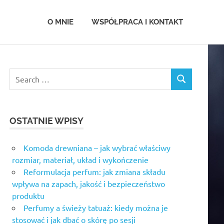
.com.pl
O MNIE
WSPÓŁPRACA I KONTAKT
OSTATNIE WPISY
Komoda drewniana – jak wybrać właściwy
rozmiar, materiał, układ i wykończenie
Reformulacja perfum: jak zmiana składu
wpływa na zapach, jakość i bezpieczeństwo
produktu
Perfumy a świeży tatuaż: kiedy można je
stosować i jak dbać o skórę po sesji