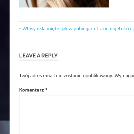
Previous
Nawigacja
Włosy oklapnięte: jak zapobiegać utracie objętości i
Post:
wpisu
LEAVE A REPLY
Twój adres email nie zostanie opublikowany.
Wymagan
Komentarz
*