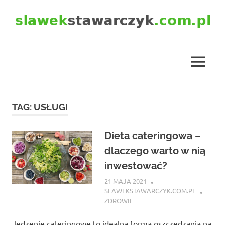
Skip
to
content
slawekstawarczyk.com.pl
MENU
TAG:
USŁUGI
Dieta cateringowa –
dlaczego warto w nią
inwestować?
21 MAJA 2021
SLAWEKSTAWARCZYK.COM.PL
ZDROWIE
Jedzenie cateringowe to idealna forma oszczędzania na