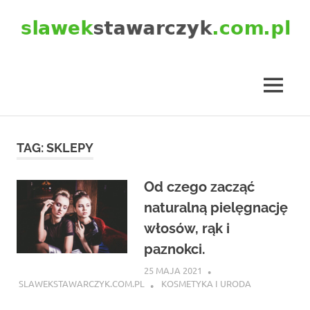
Skip
to
content
slawekstawarczyk.com.pl
MENU
TAG:
SKLEPY
Od czego zacząć
naturalną pielęgnację
włosów, rąk i
paznokci.
25 MAJA 2021
SLAWEKSTAWARCZYK.COM.PL
KOSMETYKA I URODA