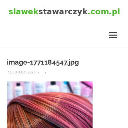
Skip
to
content
slawekstawarczyk.com.pl
MENU
image-1771184547.jpg
15 LUTEGO 2026