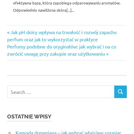
efektywna baza, która zapobiega odparowywaniu aromatów.
Odpowiednio nawilżona skóra[...]...
Previous
Nawigacja
Jak pH skóry wpływa na trwałość i rozwój zapachu
Post:
perfum oraz jak to wykorzystać w praktyce
wpisu
Next
Perfumy podobne do oryginałów: jak wybrać i na co
Post:
zwrócić uwagę przy zakupie oraz użytkowaniu
OSTATNIE WPISY
Komoda drewniana – jak wybrać właściwy rozmiar,