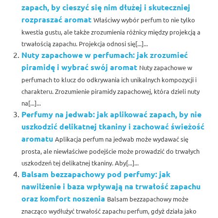
zapach, by cieszyć się nim dłużej i skuteczniej
rozpraszać aromat
Właściwy wybór perfum to nie tylko
kwestia gustu, ale także zrozumienia różnicy między projekcją a
trwałością zapachu. Projekcja odnosi się[...]...
Nuty zapachowe w perfumach: jak zrozumieć
piramidę i wybrać swój aromat
Nuty zapachowe w
perfumach to klucz do odkrywania ich unikalnych kompozycji i
charakteru. Zrozumienie piramidy zapachowej, która dzieli nuty
na[...]...
Perfumy na jedwab: jak aplikować zapach, by nie
uszkodzić delikatnej tkaniny i zachować świeżość
aromatu
Aplikacja perfum na jedwab może wydawać się
prosta, ale niewłaściwe podejście może prowadzić do trwałych
uszkodzeń tej delikatnej tkaniny. Aby[...]...
Balsam bezzapachowy pod perfumy: jak
nawilżenie i baza wpływają na trwałość zapachu
oraz komfort noszenia
Balsam bezzapachowy może
znacząco wydłużyć trwałość zapachu perfum, gdyż działa jako