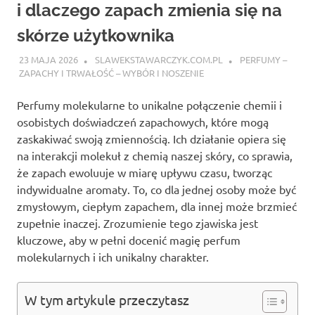
i dlaczego zapach zmienia się na
skórze użytkownika
23 MAJA 2026
SLAWEKSTAWARCZYK.COM.PL
PERFUMY –
ZAPACHY I TRWAŁOŚĆ – WYBÓR I NOSZENIE
Perfumy molekularne to unikalne połączenie chemii i
osobistych doświadczeń zapachowych, które mogą
zaskakiwać swoją zmiennością. Ich działanie opiera się
na interakcji molekuł z chemią naszej skóry, co sprawia,
że zapach ewoluuje w miarę upływu czasu, tworząc
indywidualne aromaty. To, co dla jednej osoby może być
zmysłowym, ciepłym zapachem, dla innej może brzmieć
zupełnie inaczej. Zrozumienie tego zjawiska jest
kluczowe, aby w pełni docenić magię perfum
molekularnych i ich unikalny charakter.
W tym artykule przeczytasz