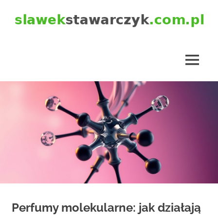
Skip
to
content
slawekstawarczyk.com.pl
MENU
Perfumy molekularne: jak działają