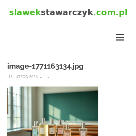
Skip
to
content
slawekstawarczyk.com.pl
MENU
image-1771163134.jpg
15 LUTEGO 2026