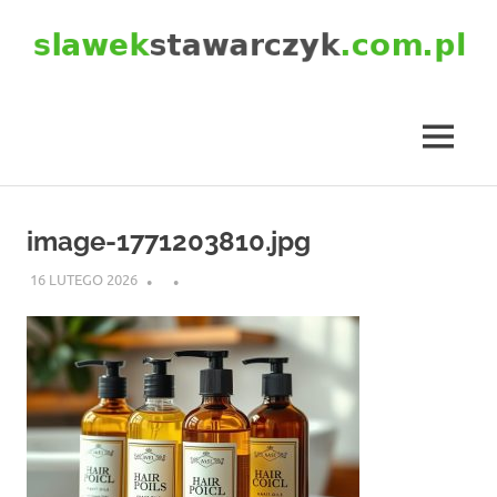
Skip
to
content
slawekstawarczyk.com.pl
MENU
image-1771203810.jpg
16 LUTEGO 2026