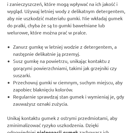
i zanieczyszczeń, które mogą wpływać na ich jakość i
wygląd. Używaj letniej wody z delikatnym detergentem,
aby nie uszkodzić materiału gumki. Nie wkładaj gumek
do pralki, chyba że są to gumki bawełniane lub
welurowe, które można prać w pralce.
Zanurz gumkę w letniej wodzie z detergentem, a
następnie delikatnie ją przemyj.
Susz gumkę na powietrzu, unikając kontaktu z
gorącymi powierzchniami, takimi jak grzejniki czy
suszarki.
Przechowuj gumki w ciemnym, suchym miejscu, aby
zapobiec blaknięciu kolorów.
Regularnie sprawdzaj stan gumek i wymieniaj je, gdy
zauważysz oznaki zużycia.
Unikaj kontaktu gumek z ostrymi przedmiotami, aby
zminimalizować ryzyko uszkodzenia. Dzięki
odpowiedniej
pielęgnacji gumek
zachowasz ich