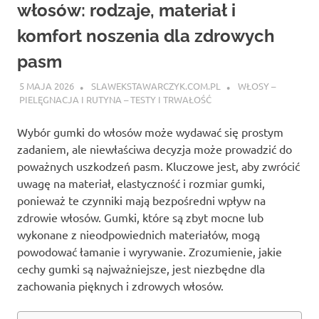
włosów: rodzaje, materiał i
komfort noszenia dla zdrowych
pasm
5 MAJA 2026
SLAWEKSTAWARCZYK.COM.PL
WŁOSY –
PIELĘGNACJA I RUTYNA – TESTY I TRWAŁOŚĆ
Wybór gumki do włosów może wydawać się prostym
zadaniem, ale niewłaściwa decyzja może prowadzić do
poważnych uszkodzeń pasm. Kluczowe jest, aby zwrócić
uwagę na materiał, elastyczność i rozmiar gumki,
ponieważ te czynniki mają bezpośredni wpływ na
zdrowie włosów. Gumki, które są zbyt mocne lub
wykonane z nieodpowiednich materiałów, mogą
powodować łamanie i wyrywanie. Zrozumienie, jakie
cechy gumki są najważniejsze, jest niezbędne dla
zachowania pięknych i zdrowych włosów.