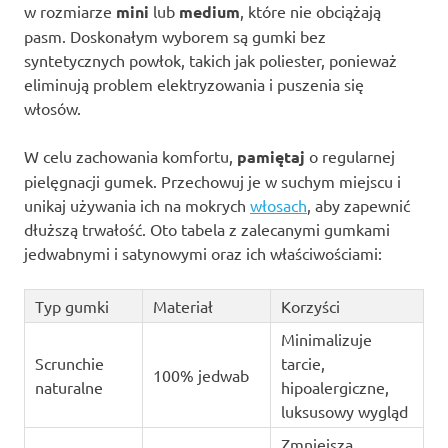
w rozmiarze
mini
lub
medium
, które nie obciążają
pasm. Doskonałym wyborem są gumki bez
syntetycznych powłok, takich jak poliester, ponieważ
eliminują problem elektryzowania i puszenia się
włosów.
W celu zachowania komfortu,
pamiętaj
o regularnej
pielęgnacji gumek. Przechowuj je w suchym miejscu i
unikaj używania ich na mokrych
włosach
, aby zapewnić
dłuższą trwałość. Oto tabela z zalecanymi gumkami
jedwabnymi i satynowymi oraz ich właściwościami:
Typ gumki
Materiał
Korzyści
Minimalizuje
Scrunchie
tarcie,
100% jedwab
naturalne
hipoalergiczne,
luksusowy wygląd
Zmniejsza