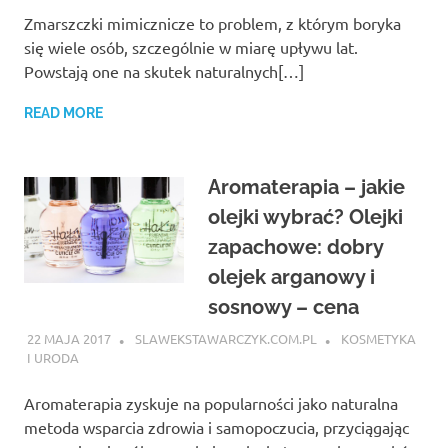
Zmarszczki mimicznicze to problem, z którym boryka
się wiele osób, szczególnie w miarę upływu lat.
Powstają one na skutek naturalnych[…]
READ MORE
Aromaterapia – jakie
olejki wybrać? Olejki
zapachowe: dobry
olejek arganowy i
sosnowy – cena
22 MAJA 2017
SLAWEKSTAWARCZYK.COM.PL
KOSMETYKA
I URODA
Aromaterapia zyskuje na popularności jako naturalna
metoda wsparcia zdrowia i samopoczucia, przyciągając