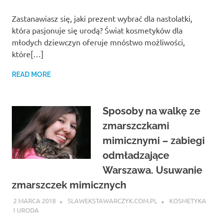
Zastanawiasz się, jaki prezent wybrać dla nastolatki,
która pasjonuje się urodą? Świat kosmetyków dla
młodych dziewczyn oferuje mnóstwo możliwości,
które[…]
READ MORE
Sposoby na walkę ze
zmarszczkami
mimicznymi – zabiegi
odmładzające
Warszawa. Usuwanie
zmarszczek mimicznych
2 MARCA 2018
SLAWEKSTAWARCZYK.COM.PL
KOSMETYKA
I URODA