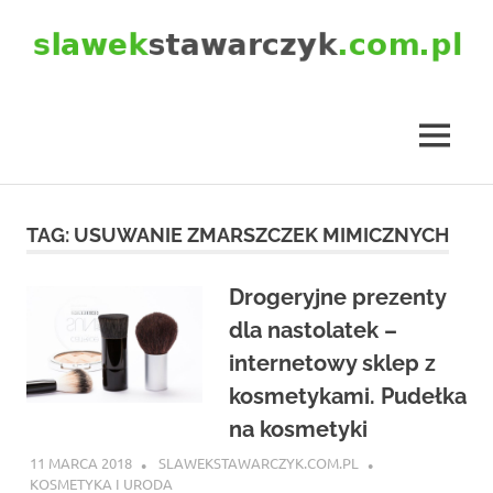
Skip
to
content
slawekstawarczyk.com.pl
MENU
TAG:
USUWANIE ZMARSZCZEK MIMICZNYCH
Drogeryjne prezenty
dla nastolatek –
internetowy sklep z
kosmetykami. Pudełka
na kosmetyki
11 MARCA 2018
SLAWEKSTAWARCZYK.COM.PL
KOSMETYKA I URODA