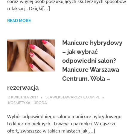
coraz więcej osób poszukujących skutecznych sposobów
relaksacji. Dzięki[…]
READ MORE
Manicure hybrydowy
– jak wybrać
odpowiedni salon?
Manicure Warszawa
Centrum, Wola –
rezerwacja
2 KWIETNIA 2017
SLAWEKSTAWARCZYK.COM.PL
KOSMETYKA I URODA
Wybór odpowiedniego salonu manicure hybrydowego
to klucz do pięknych i trwałych paznokci. W gąszczu
ofert, zwłaszcza w takich miastach jak[…]