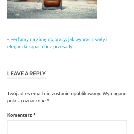
Previous
Nawigacja
Perfumy na zimę do pracy: jak wybrać trwały i
Post:
elegancki zapach bez przesady
wpisu
LEAVE A REPLY
Twój adres email nie zostanie opublikowany.
Wymagane
pola są oznaczone
*
Komentarz
*