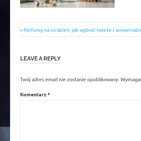
Previous
Nawigacja
Perfumy na co dzień: jak wybrać świeże i uniwersaln
Post:
wpisu
LEAVE A REPLY
Twój adres email nie zostanie opublikowany.
Wymagan
Komentarz
*