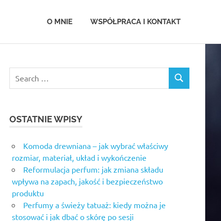
.com.pl
O MNIE
WSPÓŁPRACA I KONTAKT
OSTATNIE WPISY
Komoda drewniana – jak wybrać właściwy
rozmiar, materiał, układ i wykończenie
Reformulacja perfum: jak zmiana składu
wpływa na zapach, jakość i bezpieczeństwo
produktu
Perfumy a świeży tatuaż: kiedy można je
stosować i jak dbać o skórę po sesji