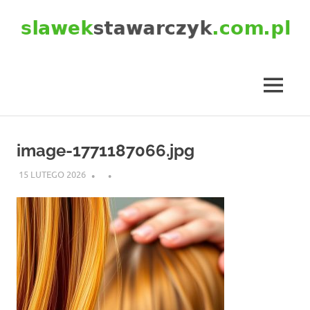
Skip
to
content
slawekstawarczyk.com.pl
MENU
image-1771187066.jpg
15 LUTEGO 2026