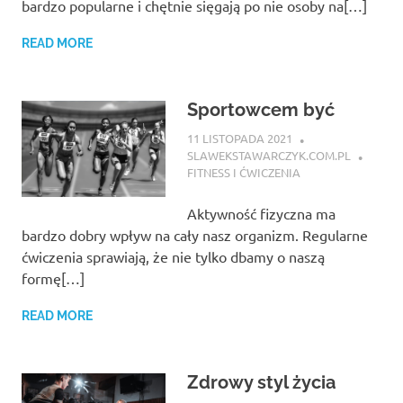
bardzo popularne i chętnie sięgają po nie osoby na[…]
READ MORE
Sportowcem być
11 LISTOPADA 2021
SLAWEKSTAWARCZYK.COM.PL
FITNESS I ĆWICZENIA
Aktywność fizyczna ma
bardzo dobry wpływ na cały nasz organizm. Regularne
ćwiczenia sprawiają, że nie tylko dbamy o naszą
formę[…]
READ MORE
Zdrowy styl życia