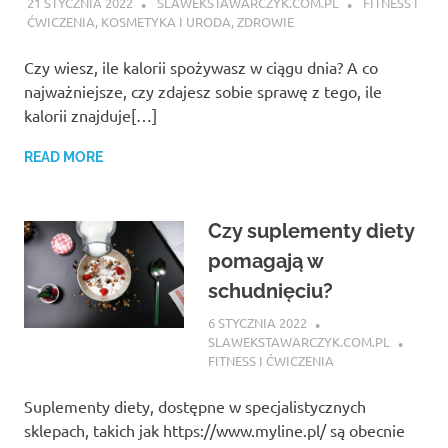
21 STYCZNIA 2022
SLAWEKSTAWARCZYK.COM.PL
FITNESS I
ĆWICZENIA
,
KOSMETYKA I URODA
,
ZDROWIE
Czy wiesz, ile kalorii spożywasz w ciągu dnia? A co
najważniejsze, czy zdajesz sobie sprawę z tego, ile
kalorii znajduje[…]
READ MORE
Czy suplementy diety
pomagają w
schudnięciu?
6 STYCZNIA 2022
SLAWEKSTAWARCZYK.COM.PL
FITNESS I ĆWICZENIA
Suplementy diety, dostępne w specjalistycznych
sklepach, takich jak https://www.myline.pl/ są obecnie