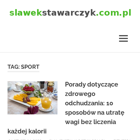
Skip
to
content
slawekstawarczyk.com.pl
MENU
TAG:
SPORT
Porady dotyczące
zdrowego
odchudzania: 10
sposobów na utratę
wagi bez liczenia
każdej kalorii