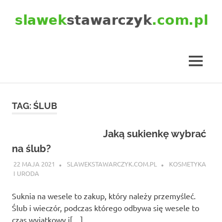
Skip
to
content
slawekstawarczyk.com.pl
MENU
TAG:
ŚLUB
Jaką sukienkę wybrać
na ślub?
22 MAJA 2021
SLAWEKSTAWARCZYK.COM.PL
KOSMETYKA
I URODA
Suknia na wesele to zakup, który należy przemyśleć.
Ślub i wieczór, podczas którego odbywa się wesele to
czas wyjątkowy i[…]