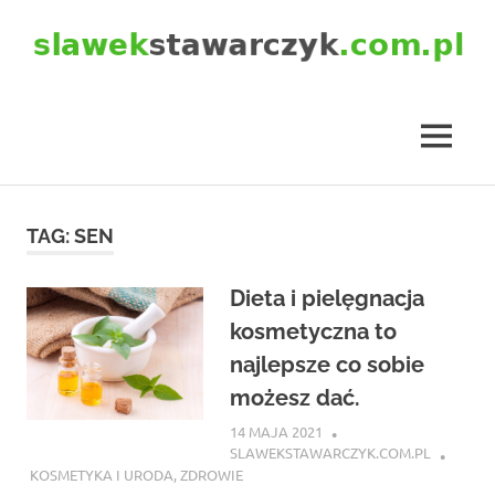
Skip
to
content
slawekstawarczyk.com.pl
MENU
TAG:
SEN
Dieta i pielęgnacja
kosmetyczna to
najlepsze co sobie
możesz dać.
14 MAJA 2021
SLAWEKSTAWARCZYK.COM.PL
KOSMETYKA I URODA
,
ZDROWIE