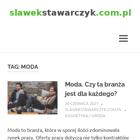
Skip
to
content
slawekstawarczyk.com.pl
MENU
TAG:
MODA
Moda. Czy ta branża
jest dla każdego?
20 CZERWCA 2021
SLAWEKSTAWARCZYK.COM.PL
KOSMETYKA I URODA
Moda to branża, która w sporej ilości zdominowała
rynek pracy. Oferty pracy dotyczą nie tylko kontraktów