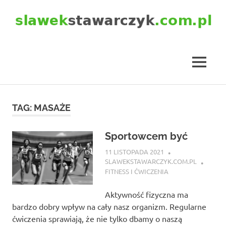
Skip
to
content
slawekstawarczyk.com.pl
MENU
TAG:
MASAŻE
Sportowcem być
11 LISTOPADA 2021
SLAWEKSTAWARCZYK.COM.PL
FITNESS I ĆWICZENIA
Aktywność fizyczna ma
bardzo dobry wpływ na cały nasz organizm. Regularne
ćwiczenia sprawiają, że nie tylko dbamy o naszą