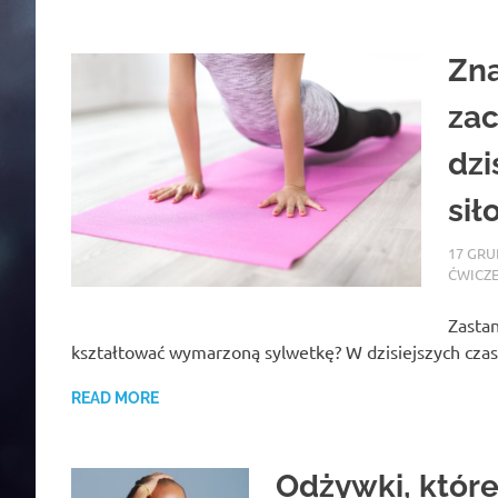
Zna
zac
dzi
sił
17 GRU
ĆWICZ
Zastan
kształtować wymarzoną sylwetkę? W dzisiejszych czas
READ MORE
Odżywki, które