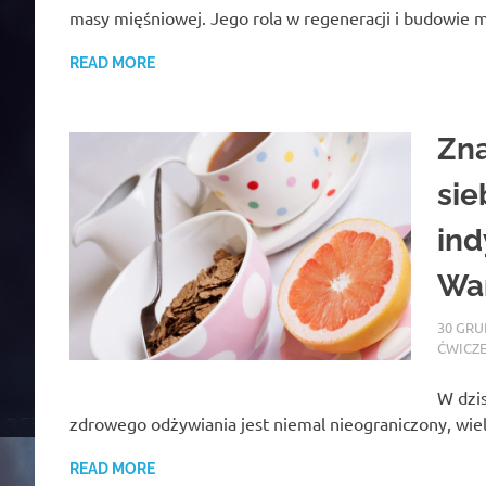
masy mięśniowej. Jego rola w regeneracji i budowie m
READ MORE
Zna
sie
ind
Wa
30 GRU
ĆWICZ
W dzis
zdrowego odżywiania jest niemal nieograniczony, wiel
READ MORE