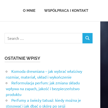
.com.pl
O MNIE
WSPÓŁPRACA I KONTAKT
OSTATNIE WPISY
Komoda drewniana – jak wybrać właściwy
rozmiar, materiał, układ i wykończenie
Reformulacja perfum: jak zmiana składu
wpływa na zapach, jakość i bezpieczeństwo
produktu
Perfumy a świeży tatuaż: kiedy można je
stosować i jak dbać o skórę po sesji