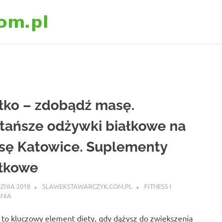
slawekstawarczyk
łko – zdobądź masę.
tańsze odżywki białkowe na
sę Katowice. Suplementy
ałkowe
CZNIA 2018
SLAWEKSTAWARCZYK.COM.PL
FITNESS I
ENIA
 to kluczowy element diety, gdy dążysz do zwiększenia