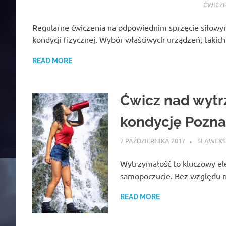
ĆWICZ
Regularne ćwiczenia na odpowiednim sprzęcie siłowym
kondycji fizycznej. Wybór właściwych urządzeń, takic
READ MORE
Ćwicz nad wytr
kondycję Poznań
7 PAŹDZIERNIKA 2017
SLAWEKS
Wytrzymałość to kluczowy ele
samopoczucie. Bez względu n
READ MORE