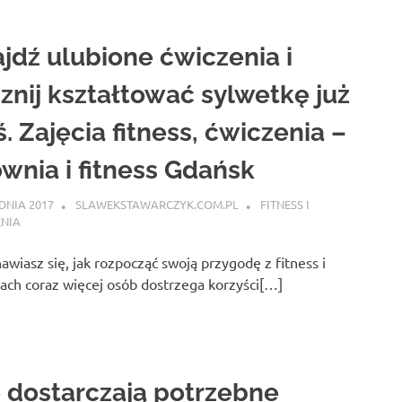
jdź ulubione ćwiczenia i
znij kształtować sylwetkę już
ś. Zajęcia fitness, ćwiczenia –
ownia i fitness Gdańsk
DNIA 2017
SLAWEKSTAWARCZYK.COM.PL
FITNESS I
ENIA
awiasz się, jak rozpocząć swoją przygodę z fitness i
ach coraz więcej osób dostrzega korzyści[…]
 dostarczają potrzebne