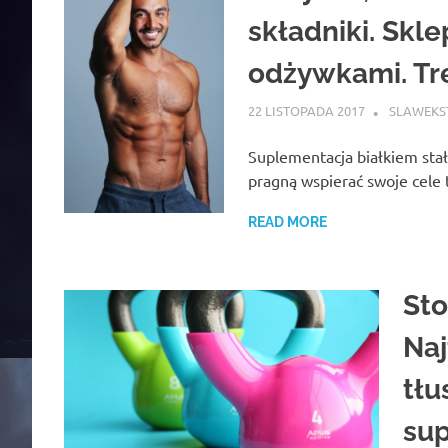
składniki. Skl
odżywkami. Tr
22 LISTOPADA 2017
SLAWEKS
Suplementacja białkiem sta
pragną wspierać swoje cele
READ MORE
Sto
Naj
tłu
sup