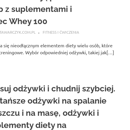
ep z suplementami i
ec Whey 100
TAWARCZYK.COM.PL
FITNESS I ĆWICZENIA
ła się nieodłącznym elementem diety wielu osób, które
 treningowe. Wybór odpowiedniej odżywki, takiej jak[…]
suj odżywki i chudnij szybciej.
tańsze odżywki na spalanie
szczu i na masę, odżywki i
lementy diety na