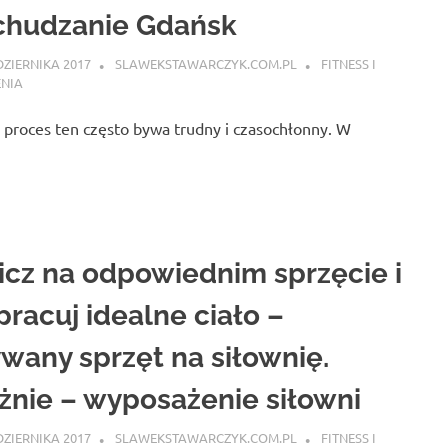
chudzanie Gdańsk
DZIERNIKA 2017
SLAWEKSTAWARCZYK.COM.PL
FITNESS I
ENIA
e proces ten często bywa trudny i czasochłonny. W
cz na odpowiednim sprzęcie i
racuj idealne ciało –
wany sprzęt na siłownię.
żnie – wyposażenie siłowni
DZIERNIKA 2017
SLAWEKSTAWARCZYK.COM.PL
FITNESS I