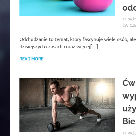
od
22 PAŹ
ĆWICZ
Odchudzanie to temat, który fascynuje wiele osób, al
dzisiejszych czasach coraz więcej[…]
READ MORE
Ćwi
wyp
uży
Bie
11 PAŹ