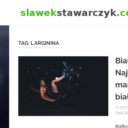
Skip
to
content
TAG:
L ARGININA
Bia
Naj
ma
bi
11 STY
ĆWICZ
Białko