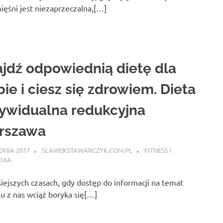
ięśni jest niezaprzeczalna,[…]
jdź odpowiednią dietę dla
bie i ciesz się zdrowiem. Dieta
ywidualna redukcyjna
rszawa
DNIA 2017
SLAWEKSTAWARCZYK.COM.PL
FITNESS I
ENIA
iejszych czasach, gdy dostęp do informacji na temat
u z nas wciąż boryka się[…]