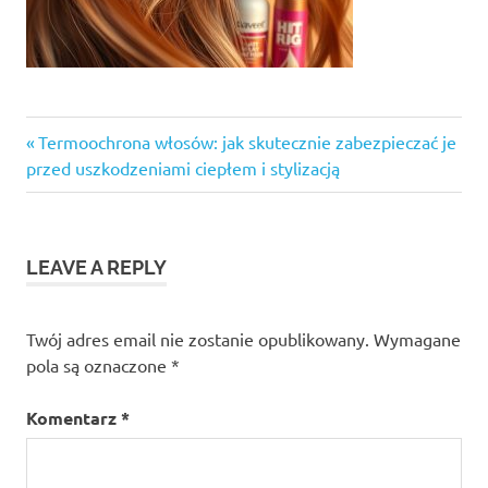
Previous
Nawigacja
Termoochrona włosów: jak skutecznie zabezpieczać je
Post:
przed uszkodzeniami ciepłem i stylizacją
wpisu
LEAVE A REPLY
Twój adres email nie zostanie opublikowany.
Wymagane
pola są oznaczone
*
Komentarz
*