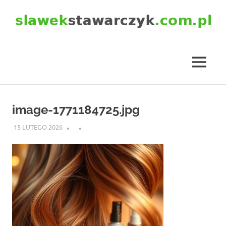
Skip
to
content
slawekstawarczyk.com.pl
MENU
image-1771184725.jpg
15 LUTEGO 2026