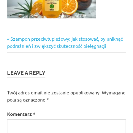
Previous
Nawigacja
Szampon przeciwłupieżowy: jak stosować, by uniknąć
Post:
podrażnień i zwiększyć skuteczność pielęgnacji
wpisu
LEAVE A REPLY
Twój adres email nie zostanie opublikowany.
Wymagane
pola są oznaczone
*
Komentarz
*