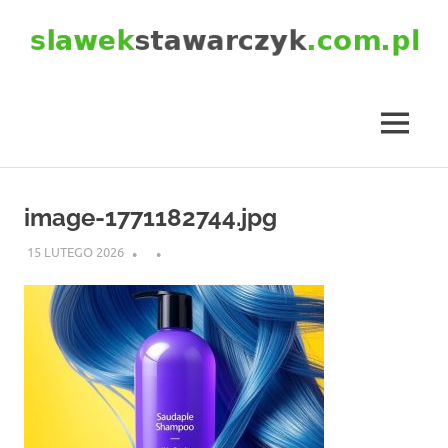
Skip
to
content
slawekstawarczyk.com.pl
MENU
image-1771182744.jpg
15 LUTEGO 2026