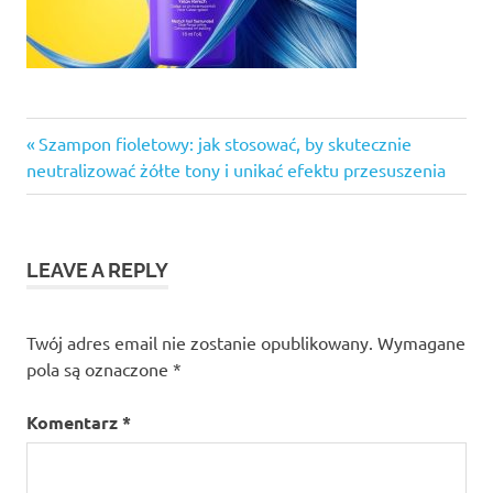
Previous
Nawigacja
Szampon fioletowy: jak stosować, by skutecznie
Post:
neutralizować żółte tony i unikać efektu przesuszenia
wpisu
LEAVE A REPLY
Twój adres email nie zostanie opublikowany.
Wymagane
pola są oznaczone
*
Komentarz
*