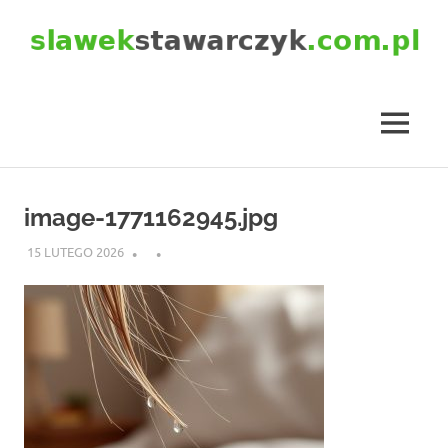
Skip
to
content
slawekstawarczyk.com.pl
MENU
image-1771162945.jpg
15 LUTEGO 2026