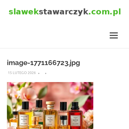
Skip
to
content
slawekstawarczyk.com.pl
MENU
image-1771166723.jpg
15 LUTEGO 2026