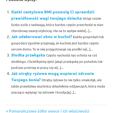
Siatki centylowe BMI pozwolą Ci sprawdzić
prawidłowość wagi twojego dziecka
Wciąż rośnie
liczba osób z nadwagą, która bardzo często przechodzi w stan
chorobowy zwany otyłością. Ma na to wpływ wiele[...]...
Jak udekorować okno w kuchni?
Każda gospodyni lub
gospodarz zgodnie przyznają, że kuchnia jest bardzo często
sercem domu. To w niej przygotowuje się posiłki na[...]...
Słodka przekąska
Często nachodzi nas ochota na coś
słodkiego. Chcielibyśmy zjeść jakąś przekąskę po południu lub
podczas przerwy w pracy czy w[...]...
Jak otręby ryżowe mogą wspierać zdrowie
Twojego konia?
Otręby ryżowe to nie tylko smakołyk, ale
także prawdziwa skarbnica składników odżywczych, która może
znacząco wpłynąć na zdrowie i kondycję[...]...
do
Previous
Nawigacja
Pomarańczowo-żółte owoce i ich właściwości