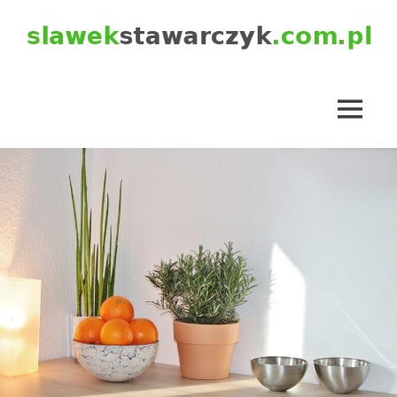
Skip
to
content
slawekstawarczyk.com.pl
MENU