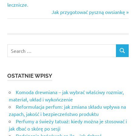
domu
Post:
lecznicze.
wpisu
Next
Jak przygotować pyszną owsiankę
Post:
OSTATNIE WPISY
Komoda drewniana – jak wybrać właściwy rozmiar,
materiał, układ i wykończenie
Reformulacja perfum: jak zmiana składu wpływa na
zapach, jakość i bezpieczeństwo produktu
Perfumy a świeży tatuaż: kiedy można je stosować i
jak dbać o skórę po sesji
Podcinanie końcówek co ile – jak dobrać