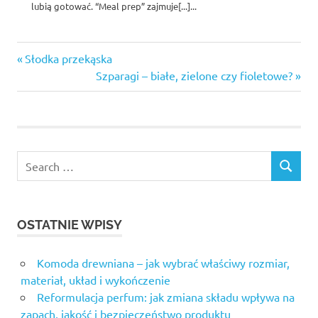
lubią gotować. “Meal prep” zajmuje[...]...
probiotyki
Previous
Nawigacja
Słodka przekąska
Post:
Next
Szparagi – białe, zielone czy fioletowe?
wpisu
Post:
OSTATNIE WPISY
Komoda drewniana – jak wybrać właściwy rozmiar,
materiał, układ i wykończenie
Reformulacja perfum: jak zmiana składu wpływa na
zapach, jakość i bezpieczeństwo produktu