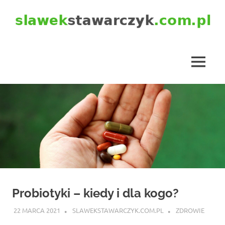
Skip
to
content
slawekstawarczyk.com.pl
MENU
Probiotyki – kiedy i dla kogo?
22 MARCA 2021
SLAWEKSTAWARCZYK.COM.PL
ZDROWIE