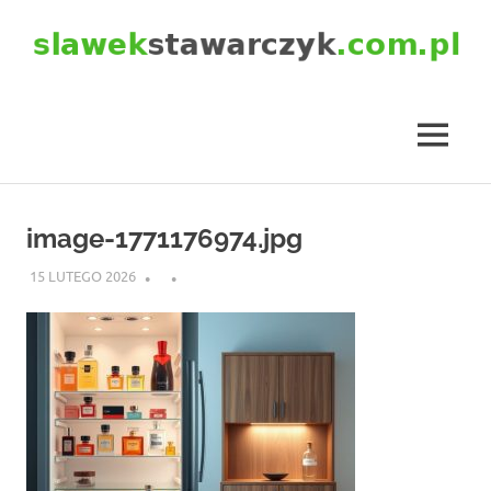
Skip
to
content
slawekstawarczyk.com.pl
MENU
image-1771176974.jpg
15 LUTEGO 2026