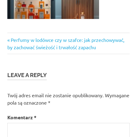
Previous
Nawigacja
Perfumy w lodówce czy w szafce: jak przechowywać,
Post:
by zachować świeżość i trwałość zapachu
wpisu
LEAVE A REPLY
Twój adres email nie zostanie opublikowany.
Wymagane
pola są oznaczone
*
Komentarz
*