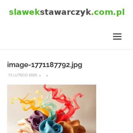
Skip
to
content
slawekstawarczyk.com.pl
MENU
image-1771187792.jpg
15 LUTEGO 2026