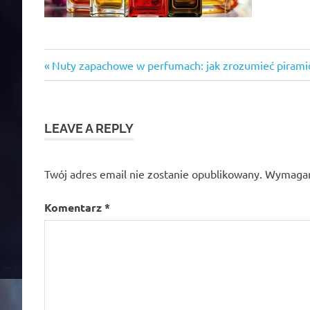
Previous
Nawigacja
Nuty zapachowe w perfumach: jak zrozumieć pirami
Post:
wpisu
LEAVE A REPLY
Twój adres email nie zostanie opublikowany.
Wymagan
Komentarz
*