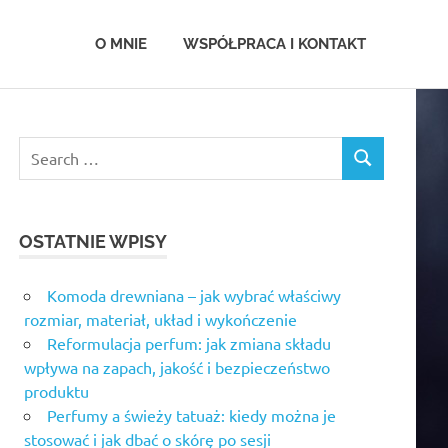
.com.pl
O MNIE
WSPÓŁPRACA I KONTAKT
OSTATNIE WPISY
Komoda drewniana – jak wybrać właściwy
rozmiar, materiał, układ i wykończenie
Reformulacja perfum: jak zmiana składu
wpływa na zapach, jakość i bezpieczeństwo
produktu
Perfumy a świeży tatuaż: kiedy można je
stosować i jak dbać o skórę po sesji