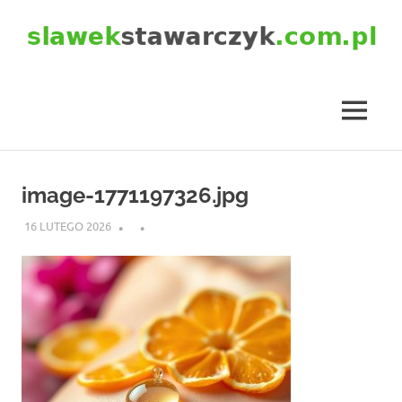
Skip
to
content
slawekstawarczyk.com.pl
MENU
image-1771197326.jpg
16 LUTEGO 2026