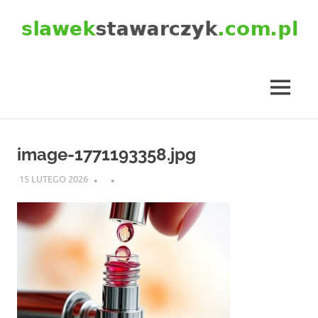
Skip
to
content
slawekstawarczyk.com.pl
MENU
image-1771193358.jpg
15 LUTEGO 2026