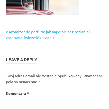
Previous
Nawigacja
Atomizer do perfum: jak napełnić bez rozlania i
Post:
zachować świeżość zapachu
wpisu
LEAVE A REPLY
Twój adres email nie zostanie opublikowany.
Wymagane
pola są oznaczone
*
Komentarz
*