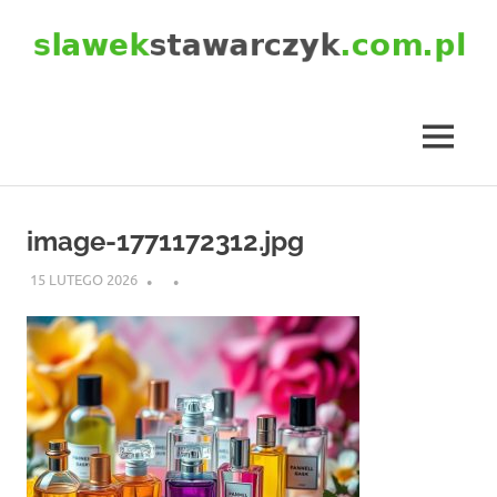
Skip
to
content
slawekstawarczyk.com.pl
MENU
image-1771172312.jpg
15 LUTEGO 2026