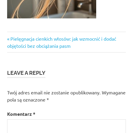
Previous
Nawigacja
Pielęgnacja cienkich włosów: jak wzmocnić i dodać
Post:
objętości bez obciążania pasm
wpisu
LEAVE A REPLY
Twój adres email nie zostanie opublikowany.
Wymagane
pola są oznaczone
*
Komentarz
*