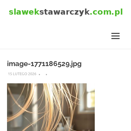
Skip
to
content
slawekstawarczyk.com.pl
MENU
image-1771186529.jpg
15 LUTEGO 2026