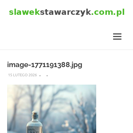
Skip
to
content
slawekstawarczyk.com.pl
MENU
image-1771191388.jpg
15 LUTEGO 2026