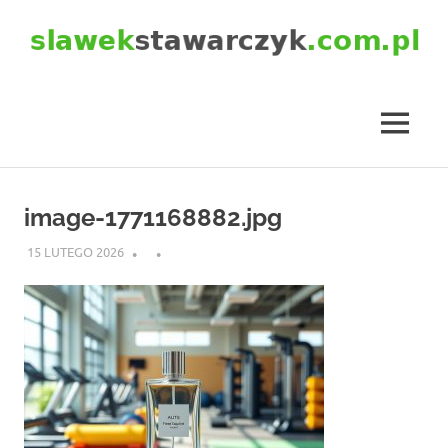
Skip
to
content
slawekstawarczyk.com.pl
MENU
image-1771168882.jpg
15 LUTEGO 2026