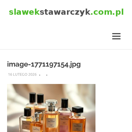
Skip
to
content
slawekstawarczyk.com.pl
MENU
image-1771197154.jpg
16 LUTEGO 2026