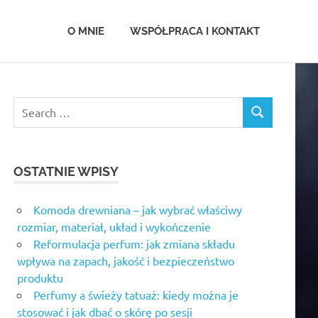
.com.pl
O MNIE
WSPÓŁPRACA I KONTAKT
OSTATNIE WPISY
Komoda drewniana – jak wybrać właściwy
rozmiar, materiał, układ i wykończenie
Reformulacja perfum: jak zmiana składu
wpływa na zapach, jakość i bezpieczeństwo
produktu
Perfumy a świeży tatuaż: kiedy można je
stosować i jak dbać o skórę po sesji