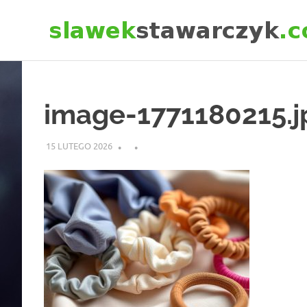
Skip
to
content
image-1771180215.j
15 LUTEGO 2026