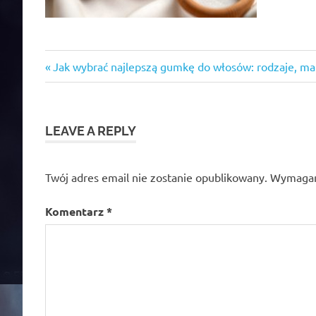
Previous
Nawigacja
Jak wybrać najlepszą gumkę do włosów: rodzaje, mat
Post:
wpisu
LEAVE A REPLY
Twój adres email nie zostanie opublikowany.
Wymagan
Komentarz
*